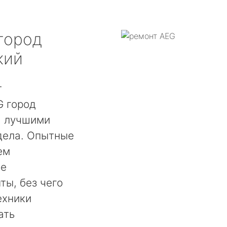
город
кий
т
 город
я лучшими
дела. Опытные
ем
ое
ты, без чего
ехники
ать