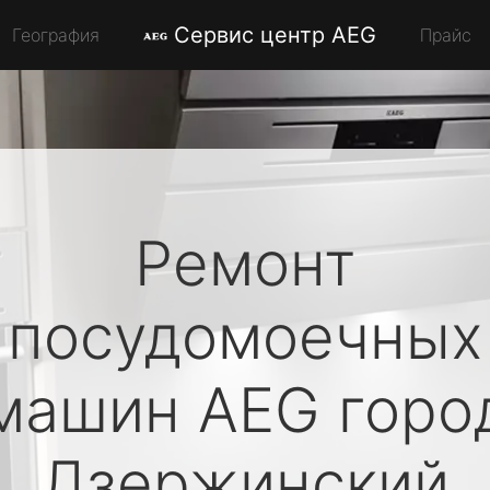
Сервис центр AEG
География
Прайс
Ремонт
посудомоечных
машин
AEG
горо
Дзержинский