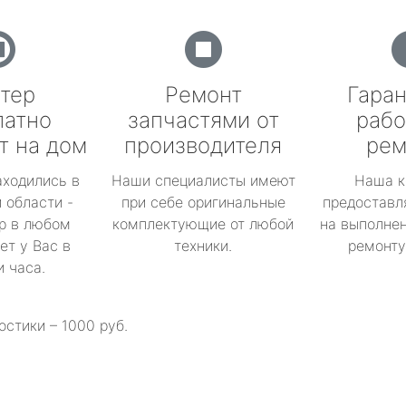
тер
Ремонт
Гаран
латно
запчастями от
рабо
т на дом
производителя
рем
аходились в
Наши специалисты имеют
Наша к
 области -
при себе оригинальные
предоставл
р в любом
комплектующие от любой
на выполнен
ет у Вас в
техники.
ремонту 
и часа.
остики – 1000 руб.