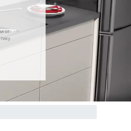
и от
стику