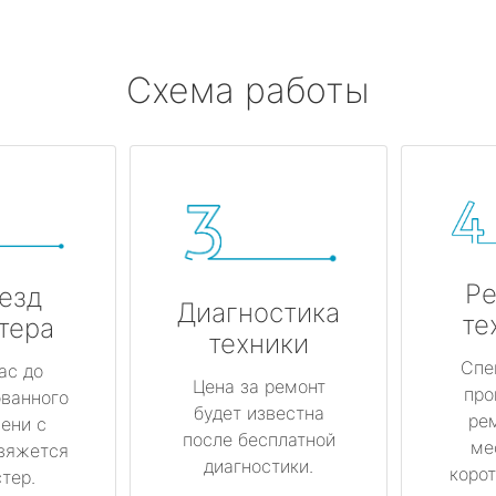
Схема работы
Ре
езд
Диагностика
те
тера
техники
Спе
ас до
Цена за ремонт
про
ованного
будет известна
ре
ени с
после бесплатной
ме
вяжется
диагностики.
корот
тер.