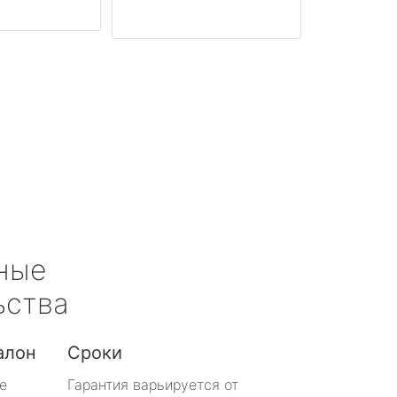
ные
ьства
алон
Сроки
е
Гарантия варьируется от