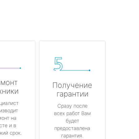
монт
Получение
хники
гарантии
циалист
Сразу после
изводит
всех работ Вам
монт на
будет
сте и в
предоставлена
кий срок.
гарантия.