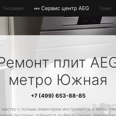
Сервис центр AEG
География
Прайс
Ремонт плит
AE
метро Южная
+7 (499) 653-88-85
 мастер с полным инвентарем инструментов и запчастям
ителя бесплатно доберется до Вас и сделает диагностик