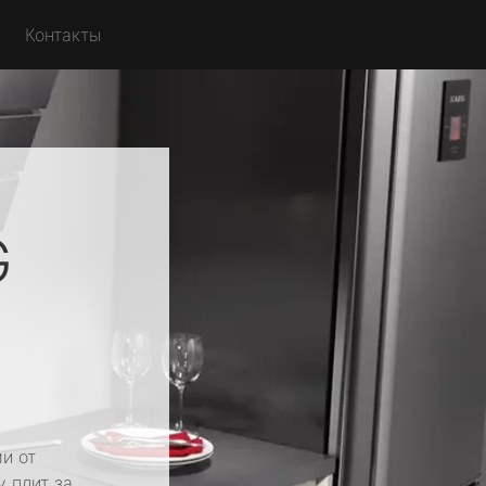
Контакты
G
и от
у плит за