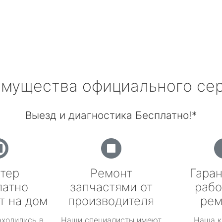
мущества официального се
Выезд и диагностика Бесплатно!*
тер
Ремонт
Гаран
латно
запчастями от
рабо
т на дом
производителя
рем
аходились в
Наши специалисты имеют
Наша к