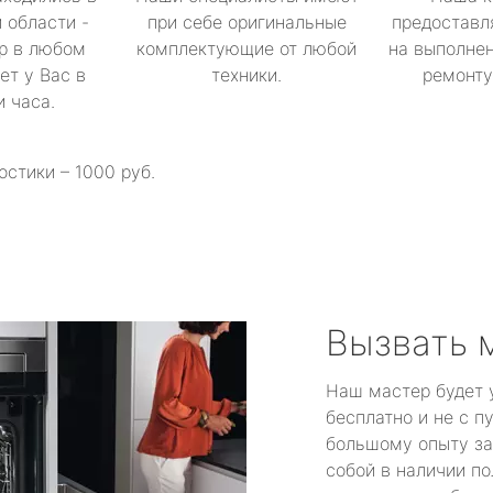
 области -
при себе оригинальные
предоставл
р в любом
комплектующие от любой
на выполнен
ет у Вас в
техники.
ремонту 
и часа.
остики – 1000 руб.
Вызвать 
Наш мастер будет 
бесплатно и не с п
большому опыту за
собой в наличии по