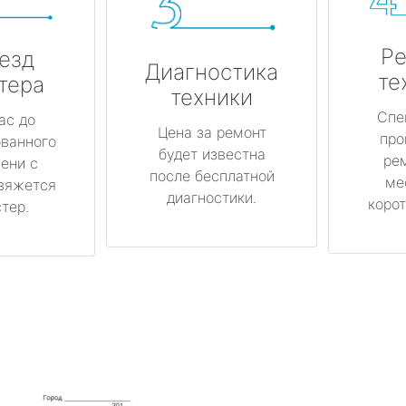
Ре
езд
Диагностика
те
тера
техники
Спе
ас до
Цена за ремонт
про
ованного
будет известна
ре
ени с
после бесплатной
ме
вяжется
диагностики.
корот
тер.