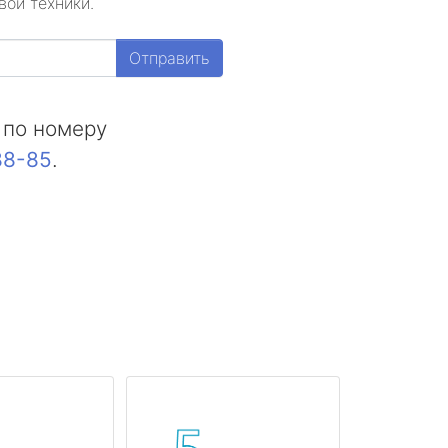
вой техники.
Отправить
 по номеру
88-85
.