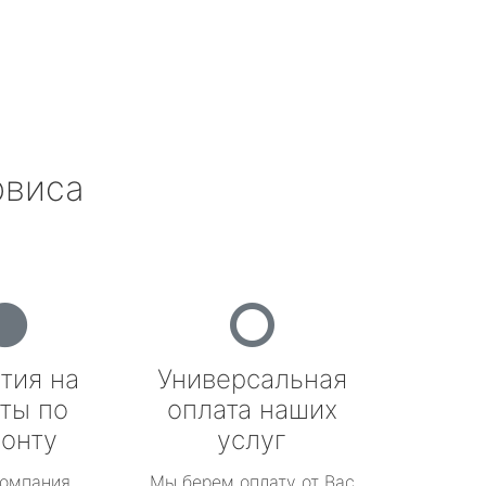
рвиса
тия на
Универсальная
ты по
оплата наших
онту
услуг
омпания
Мы берем оплату от Вас