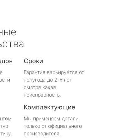
ные
ьства
алон
Сроки
е
Гарантия варьируется от
ости
полугода до 2-х лет
смотря какая
неисправность.
Комплектующие
онтом
Мы применяем детали
тно
только от официального
тику.
производителя.