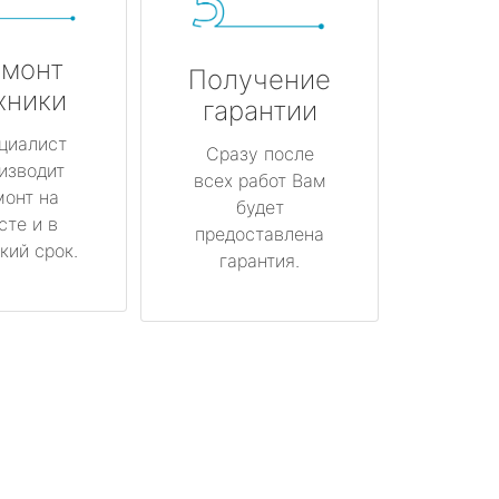
монт
Получение
хники
гарантии
циалист
Сразу после
изводит
всех работ Вам
монт на
будет
сте и в
предоставлена
кий срок.
гарантия.