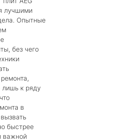
 плит AEG
я лучшими
дела. Опытные
ем
ое
ты, без чего
ехники
ать
 ремонта,
 лишь к ряду
что
монта в
 вызвать
но быстрее
й важной