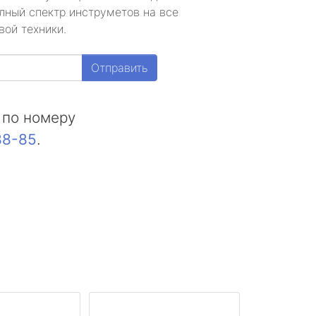
лный спектр инструметов на все
вой техники.
Отправить
 по номеру
88-85
.