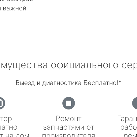
й важной
мущества официального се
Выезд и диагностика Бесплатно!*
тер
Ремонт
Гаран
латно
запчастями от
рабо
т на дом
производителя
рем