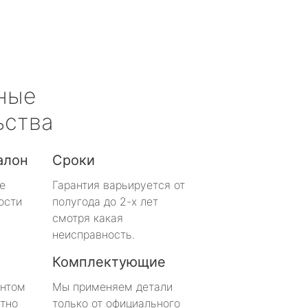
ные
ьства
алон
Сроки
е
Гарантия варьируется от
ости
полугода до 2-х лет
смотря какая
неисправность.
Комплектующие
онтом
Мы применяем детали
тно
только от официального