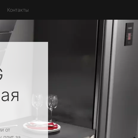
Контакты
G
ая
и от
у плит за