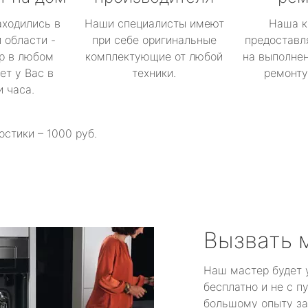
аходились в
Наши специалисты имеют
Наша к
 области -
при себе оригинальные
предоставл
р в любом
комплектующие от любой
на выполнен
ет у Вас в
техники.
ремонту 
и часа.
остики – 1000 руб.
Вызвать 
Наш мастер будет 
бесплатно и не с п
большому опыту за