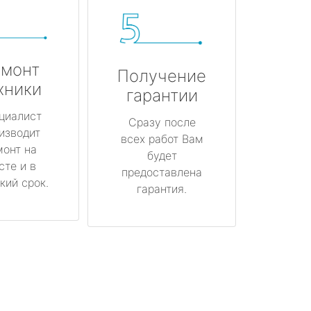
монт
Получение
хники
гарантии
циалист
Сразу после
изводит
всех работ Вам
монт на
будет
сте и в
предоставлена
кий срок.
гарантия.