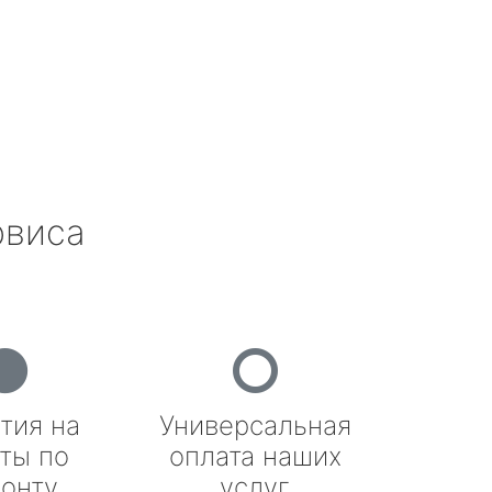
рвиса
тия на
Универсальная
ты по
оплата наших
онту
услуг