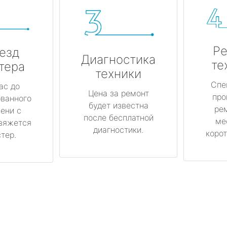
Ре
езд
Диагностика
те
тера
техники
Спе
ас до
Цена за ремонт
про
ованного
будет известна
ре
ени с
после бесплатной
ме
вяжется
диагностики.
корот
тер.