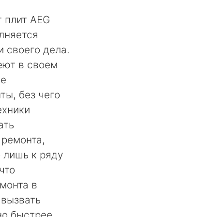
 плит AEG
лняется
 своего дела.
ют в своем
ое
ты, без чего
ехники
ать
 ремонта,
 лишь к ряду
что
монта в
 вызвать
но быстрее