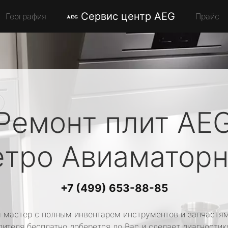
Сервис центр AEG
География
Прайс
Ремонт плит
AE
тро Авиаматорн
+7 (499) 653-88-85
 мастер с полным инвентарем инструментов и запчастям
ителя бесплатно доберется до Вас и сделает диагностик