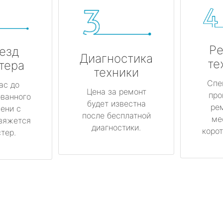
Ре
езд
Диагностика
те
тера
техники
Спе
ас до
Цена за ремонт
про
ованного
будет известна
ре
ени с
после бесплатной
ме
вяжется
диагностики.
корот
тер.