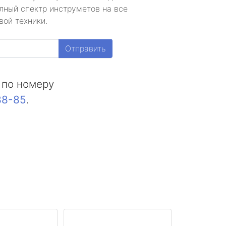
лный спектр инструметов на все
вой техники.
Отправить
 по номеру
88-85
.