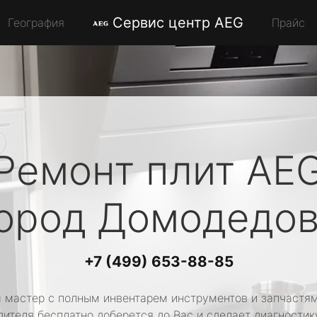
Сервис центр AEG
География
Прайс
Ремонт плит
AE
ород Домодедо
+7 (499) 653-88-85
 мастер с полным инвентарем инструментов и запчастям
ителя бесплатно доберется до Вас и сделает диагностик