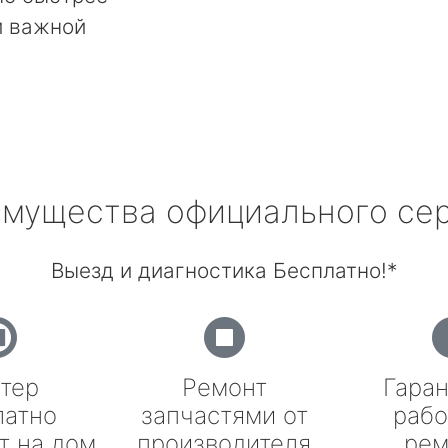
й важной
мущества официального се
Выезд и диагностика Бесплатно!*
тер
Ремонт
Гаран
латно
запчастями от
рабо
т на дом
производителя
рем