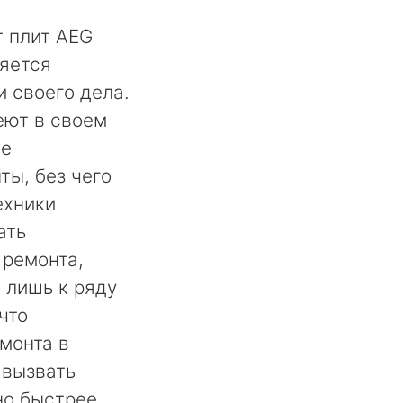
 плит AEG
яется
 своего дела.
ют в своем
ое
ты, без чего
ехники
ать
 ремонта,
 лишь к ряду
что
монта в
 вызвать
но быстрее