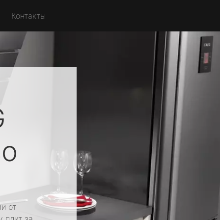
Контакты
G
во
и от
у плит за