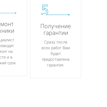
монт
Получение
хники
гарантии
циалист
Сразу после
изводит
всех работ Вам
монт на
будет
сте и в
предоставлена
кий срок.
гарантия.