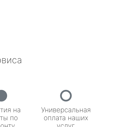
рвиса
тия на
Универсальная
ты по
оплата наших
онту
услуг