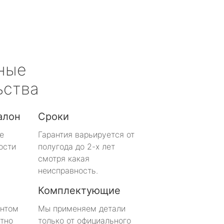
ные
ьства
алон
Сроки
е
Гарантия варьируется от
ости
полугода до 2-х лет
смотря какая
неисправность.
Комплектующие
онтом
Мы применяем детали
тно
только от официального