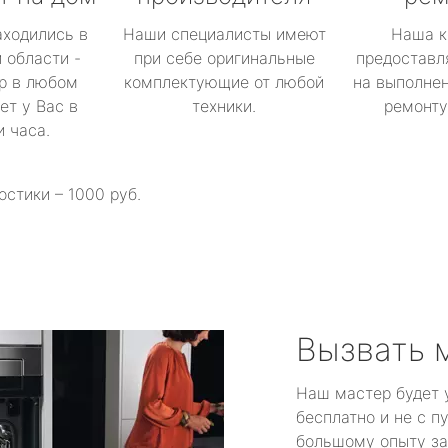
аходились в
Наши специалисты имеют
Наша к
 области -
при себе оригинальные
предоставл
р в любом
комплектующие от любой
на выполнен
ет у Вас в
техники.
ремонту 
и часа.
остики – 1000 руб.
Вызвать 
Наш мастер будет 
бесплатно и не с п
большому опыту за