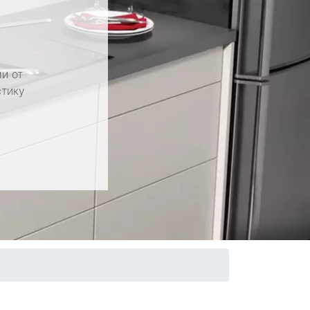
и от
стику