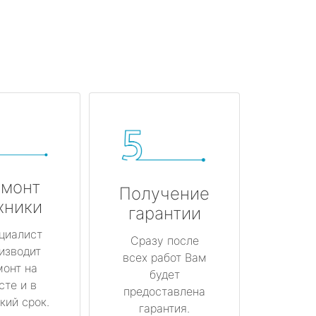
монт
Получение
хники
гарантии
циалист
Сразу после
изводит
всех работ Вам
монт на
будет
сте и в
предоставлена
кий срок.
гарантия.