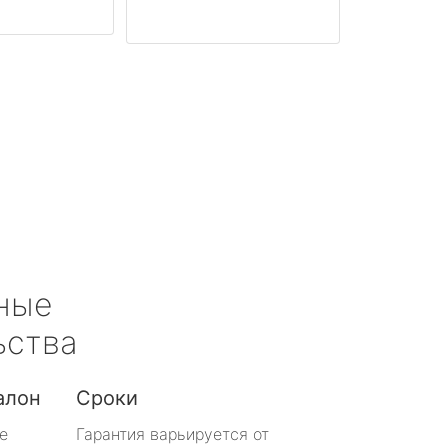
ные
ьства
алон
Сроки
е
Гарантия варьируется от