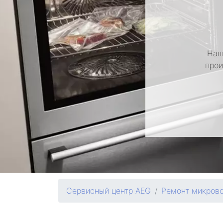
Наш
прои
Сервисный центр AEG
Ремонт микров