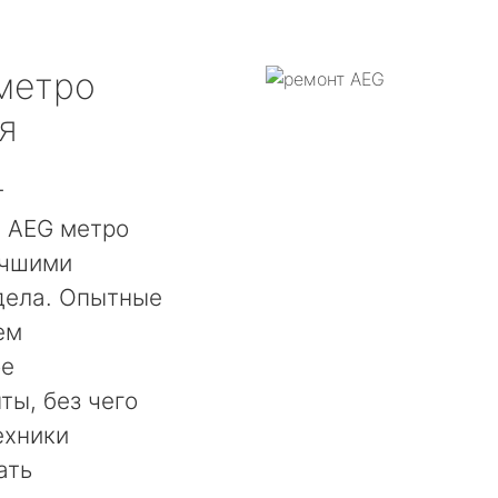
метро
я
т
 AEG метро
учшими
дела. Опытные
ем
ое
ты, без чего
ехники
ать