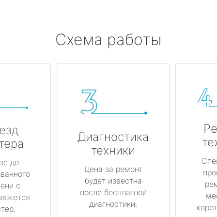
Схема работы
Ре
езд
Диагностика
те
тера
техники
Спе
ас до
Цена за ремонт
про
ованного
будет известна
ре
ени с
после бесплатной
ме
вяжется
диагностики.
корот
тер.