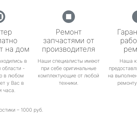
тер
Ремонт
Гаран
латно
запчастями от
рабо
т на дом
производителя
рем
аходились в
Наши специалисты имеют
Наша к
 области -
при себе оригинальные
предоставл
р в любом
комплектующие от любой
на выполнен
ет у Вас в
техники.
ремонту 
и часа.
остики – 1000 руб.