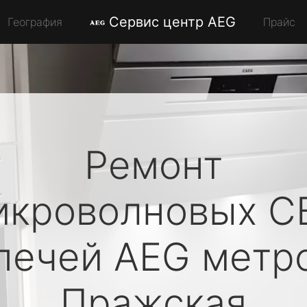
Сервис центр AEG
География
Прайс
Ремонт
икроволновых С
печей
AEG
метр
Пражская