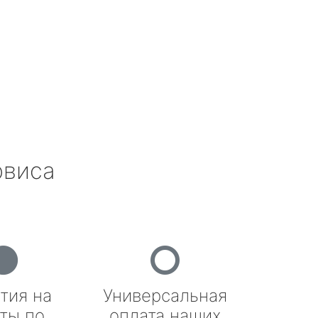
рвиса
тия на
Универсальная
ты по
оплата наших