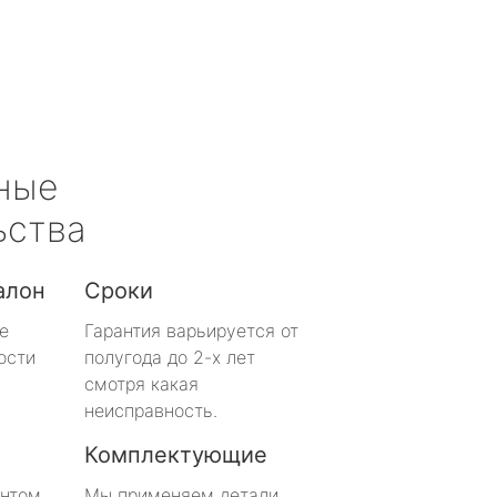
ные
ьства
алон
Сроки
е
Гарантия варьируется от
ости
полугода до 2-х лет
смотря какая
неисправность.
Комплектующие
онтом
Мы применяем детали