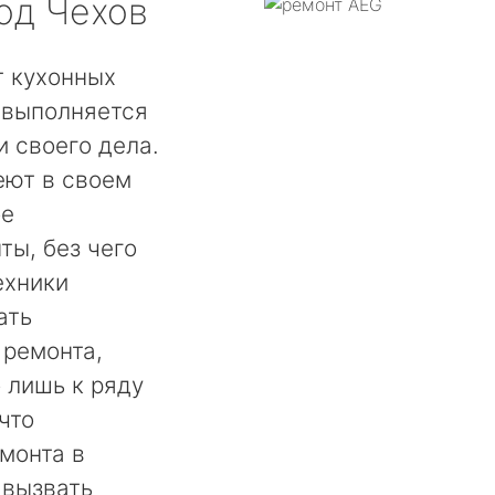
од Чехов
 кухонных
 выполняется
 своего дела.
ют в своем
ое
ты, без чего
ехники
ать
 ремонта,
 лишь к ряду
что
монта в
 вызвать