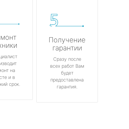
монт
Получение
хники
гарантии
циалист
Сразу после
изводит
всех работ Вам
монт на
будет
сте и в
предоставлена
кий срок.
гарантия.