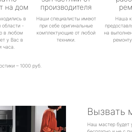
т на дом
производителя
рем
аходились в
Наши специалисты имеют
Наша к
 области -
при себе оригинальные
предоставл
р в любом
комплектующие от любой
на выполнен
ет у Вас в
техники.
ремонту 
и часа.
остики – 1000 руб.
Вызвать 
Наш мастер будет 
бесплатно и не с п