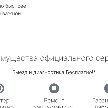
но быстрее
й важной
мущества официального се
Выезд и диагностика Бесплатно!*
тер
Ремонт
Гаран
латно
запчастями от
рабо