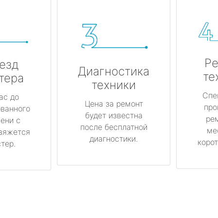
Ре
езд
Диагностика
те
тера
техники
Спе
ас до
Цена за ремонт
про
ованного
будет известна
ре
ени с
после бесплатной
ме
вяжется
диагностики.
корот
тер.