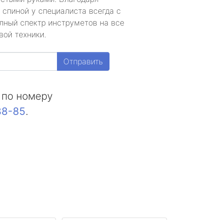
 спиной у специалиста всегда с
лный спектр инструметов на все
вой техники.
Отправить
 по номеру
88-85
.