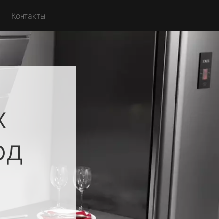
Контакты
х
од