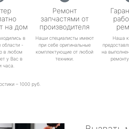
тер
Ремонт
Гаран
латно
запчастями от
рабо
т на дом
производителя
рем
аходились в
Наши специалисты имеют
Наша к
 области -
при себе оригинальные
предоставл
р в любом
комплектующие от любой
на выполнен
ет у Вас в
техники.
ремонту 
и часа.
остики – 1000 руб.
Вызвать 