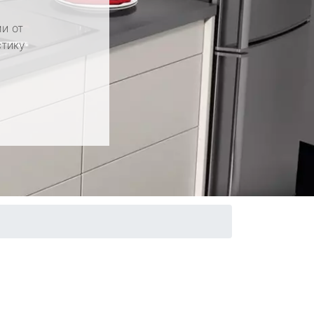
и от
стику