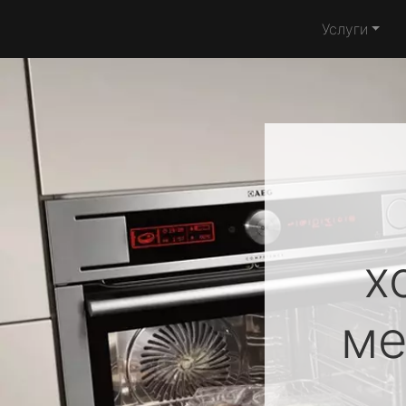
Услуги
х
ме