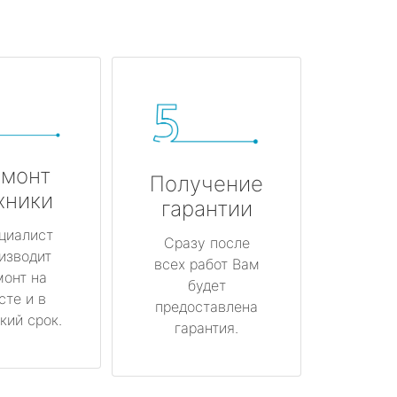
монт
Получение
хники
гарантии
циалист
Сразу после
изводит
всех работ Вам
монт на
будет
сте и в
предоставлена
кий срок.
гарантия.