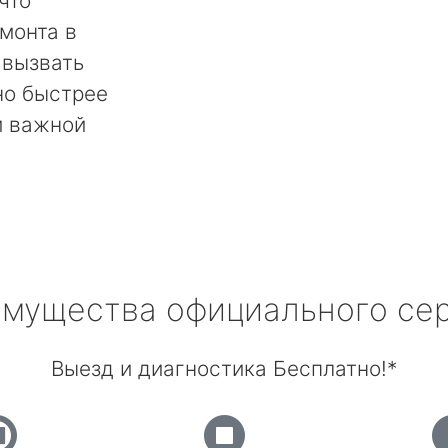
что
монта в
 вызвать
но быстрее
й важной
мущества официального се
Выезд и диагностика Бесплатно!*