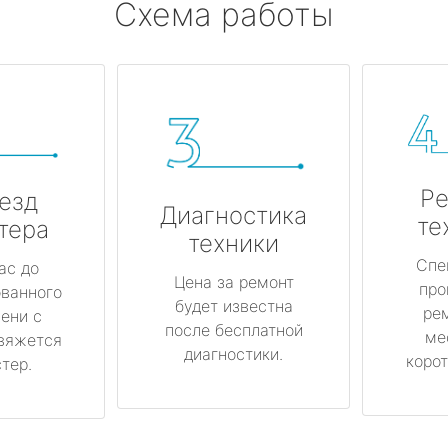
Схема работы
Ре
езд
Диагностика
те
тера
техники
Спе
ас до
Цена за ремонт
про
ованного
будет известна
ре
ени с
после бесплатной
ме
вяжется
диагностики.
корот
тер.