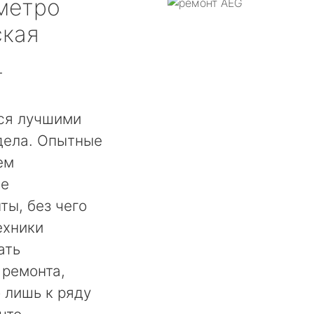
метро
ская
т
ся лучшими
дела. Опытные
ем
ое
ты, без чего
ехники
ать
 ремонта,
 лишь к ряду