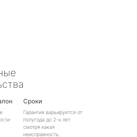
ные
ьства
алон
Сроки
е
Гарантия варьируется от
ости
полугода до 2-х лет
смотря какая
неисправность.