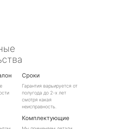
ные
ьства
алон
Сроки
е
Гарантия варьируется от
ости
полугода до 2-х лет
смотря какая
неисправность.
Комплектующие
онтом
Мы применяем детали