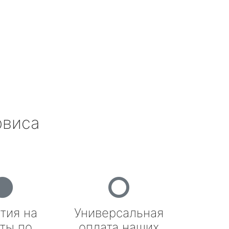
рвиса
тия на
Универсальная
ты по
оплата наших