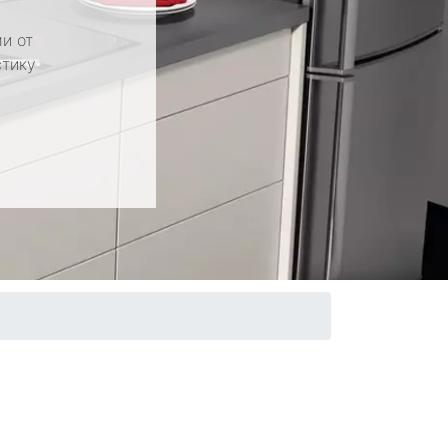
и от
стику