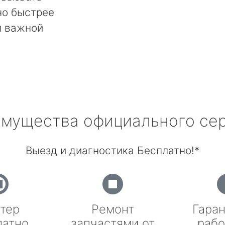
но быстрее
й важной
мущества официального се
Выезд и диагностика Бесплатно!*
тер
Ремонт
Гаран
латно
запчастями от
рабо