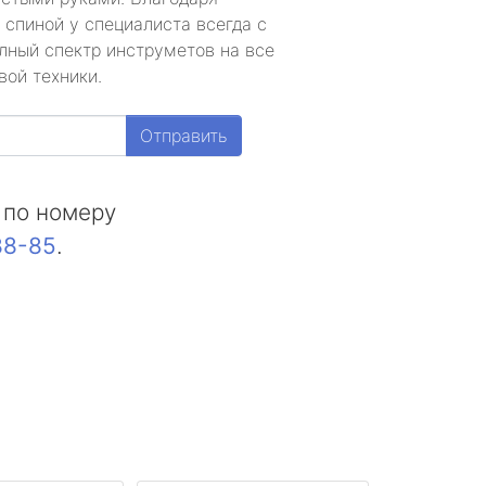
 спиной у специалиста всегда с
лный спектр инструметов на все
вой техники.
Отправить
 по номеру
88-85
.