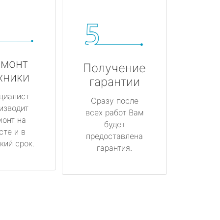
монт
Получение
хники
гарантии
циалист
Сразу после
изводит
всех работ Вам
монт на
будет
сте и в
предоставлена
кий срок.
гарантия.