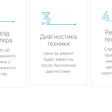
Ре
езд
Диагностика
те
тера
техники
Спе
ас до
Цена за ремонт
про
ованного
будет известна
ре
ени с
после бесплатной
ме
вяжется
диагностики.
корот
тер.