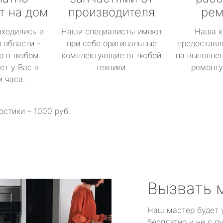
т на дом
производителя
рем
аходились в
Наши специалисты имеют
Наша к
 области -
при себе оригинальные
предоставл
р в любом
комплектующие от любой
на выполнен
ет у Вас в
техники.
ремонту 
и часа.
остики – 1000 руб.
Вызвать 
Наш мастер будет 
бесплатно и не с п