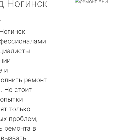
д Ногинск
т
 Ногинск
офессионалами
ециалисты
нии
е и
полнить ремонт
. Не стоит
попытки
ят только
ых проблем,
ь ремонта в
 вызвать